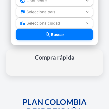
Buscador
public
flag
de
location_city
planes
search
Buscar
Compra rápida
PLAN COLOMBIA