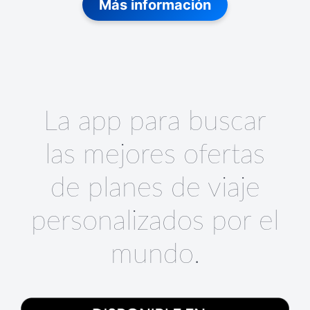
Más información
La app para buscar
las mejores ofertas
de planes de viaje
personalizados por el
mundo.